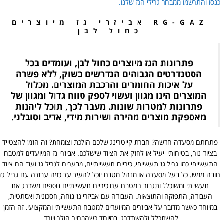
כנסו והתרשמו ממבחר גרילי הגז שלנו.
RG-GAZ אביזרי גז מיוצרים
כחול לבן
פתרונות הגז מיוצרים כחול לבן, ועומדים בכל
הסטנדרטים הגבוהים הנדרשים בשוק, ללא פשרה
על איכות החומרים והרכבת המוצרים. מכלול
המוצרים הינו מגוון ועשוי לספק טווח גדול ומגוון של
פתרונות למטרות שונות. מעבר לכך, תוכל ליהנות
מאספקת מוצרים מהירה ושירות מידי, אדיב וסובלני.
פתחתם מסעדה חדשה? חברת קייטרינג שלכם הולכת וצומחת? זה הזמן להצטייד
בציוד נוח, בטיחותי ויעיל או לחזק את הציוד שישלכם. אביזרי גז המיועדים למטבח
התעשייתי כמו גריל גז תעשייתי, כיריים תעשייתיים, מבערים לגריל גז ועוד הם ציוד
חובה ממש. כל בעל מסעדה או מנהל מטבח יוכל להעיד עד כמה עבודה עם גריל גז
תעשייתי ומשוכלל ותגבור המטבח עם כיריים תעשייתיים נוספים משדרג את
העבודה, התפוקה והתוצאות. העבודה עם אביזרי גז נוחה, חסכונית ואסתטית,
במיוחד כאשר מדובר על אביזרים המיועדים למטבח התעשייתי והמקצועי. זה הזמן
להשתכלל ולהשתדרג, במיוחד כשהמחיר הולך ויורד.